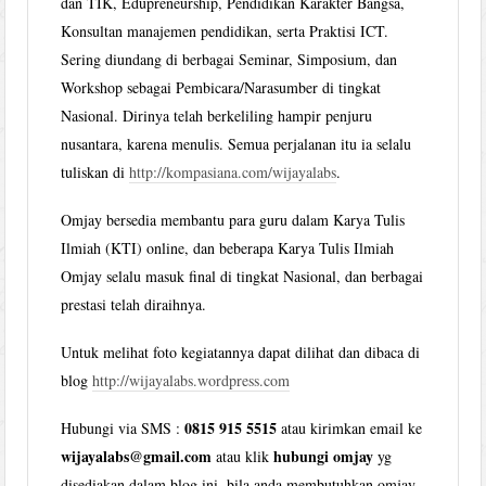
dan TIK, Edupreneurship, Pendidikan Karakter Bangsa,
Konsultan manajemen pendidikan, serta Praktisi ICT.
Sering diundang di berbagai Seminar, Simposium, dan
Workshop sebagai Pembicara/Narasumber di tingkat
Nasional. Dirinya telah berkeliling hampir penjuru
nusantara, karena menulis. Semua perjalanan itu ia selalu
tuliskan di
http://kompasiana.com/wijayalabs
.
Omjay bersedia membantu para guru dalam Karya Tulis
Ilmiah (KTI) online, dan beberapa Karya Tulis Ilmiah
Omjay selalu masuk final di tingkat Nasional, dan berbagai
prestasi telah diraihnya.
Untuk melihat foto kegiatannya dapat dilihat dan dibaca di
blog
http://wijayalabs.wordpress.com
0815 915 5515
Hubungi via SMS :
atau kirimkan email ke
wijayalabs@gmail.com
hubungi omjay
atau klik
yg
disediakan dalam blog ini, bila anda membutuhkan omjay