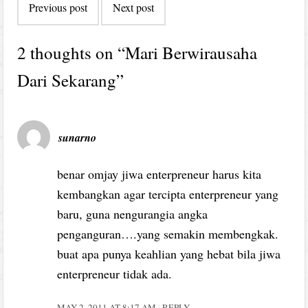
Previous post
Next post
navigation
2 thoughts on “
Mari Berwirausaha
Dari Sekarang
”
sunarno
benar omjay jiwa enterpreneur harus kita
kembangkan agar tercipta enterpreneur yang
baru, guna nengurangia angka
penganguran….yang semakin membengkak.
buat apa punya keahlian yang hebat bila jiwa
enterpreneur tidak ada.
MAY 2, 2011 AT 8:17 AM
REPLY