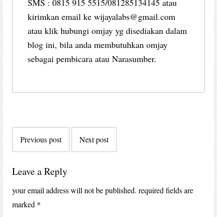
SMS : 0815 915 5515/081285134145 atau
kirimkan email ke wijayalabs@gmail.com
atau klik hubungi omjay yg disediakan dalam
blog ini, bila anda membutuhkan omjay
sebagai pembicara atau Narasumber.
Post
Previous post
Next post
navigation
Leave a Reply
your email address will not be published.
required fields are
marked
*