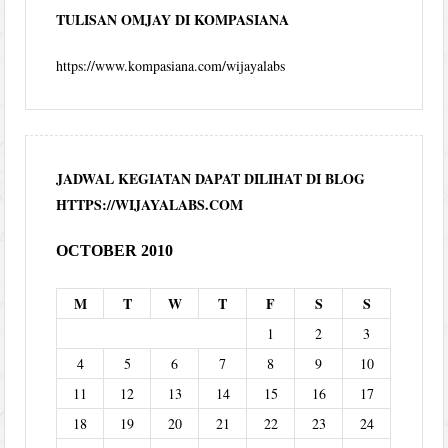
TULISAN OMJAY DI KOMPASIANA
https://www.kompasiana.com/wijayalabs
JADWAL KEGIATAN DAPAT DILIHAT DI BLOG
HTTPS://WIJAYALABS.COM
OCTOBER 2010
M
T
W
T
F
S
S
1
2
3
4
5
6
7
8
9
10
11
12
13
14
15
16
17
18
19
20
21
22
23
24