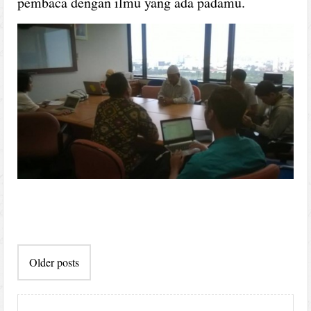
pembaca dengan ilmu yang ada padamu.
Post
Older posts
navigation