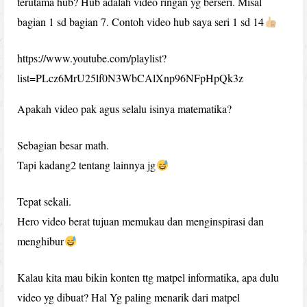
terutama hub? Hub adalah video ringan yg berseri. Misal
bagian 1 sd bagian 7. Contoh video hub saya seri 1 sd 14
https://www.youtube.com/playlist?
list=PLcz6MrU25lf0N3WbCAlXnp96NFpHpQk3z
Apakah video pak agus selalu isinya matematika?
Sebagian besar math.
Tapi kadang2 tentang lainnya jg
Tepat sekali.
Hero video berat tujuan memukau dan menginspirasi dan
menghibur
Kalau kita mau bikin konten ttg matpel informatika, apa dulu
video yg dibuat? Hal Yg paling menarik dari matpel