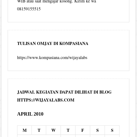
WIB atau saat mengajar kosong. Kirim ke wa
08159155515
TULISAN OMJAY DI KOMPASIANA
https://www.kompasiana.com/wijayalabs
JADWAL KEGIATAN DAPAT DILIHAT DI BLOG
HTTPS://WIJAYALABS.COM
APRIL 2010
M
T
W
T
F
S
S