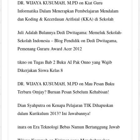
DR. WIJAYA KUSUMAH, M.PD
on
Kiat Guru
Informatika Dalam Menerapkan Pembelajaran Mendalam
dan Koding & Kecerdasan Arifisial (KKA) di Sekolah
Juli Adalah Bulannya Dedi Dwitagama: Memeluk Sekolah-
Sekolah Indonesia – Blog Pendidik
on
Dedi Dwitagama,
Pemenang Guraru Award Acer 2012
tikno
on
Tugas Bab 2 Buku AI Pak Onno yang Wajib
Dikerjakan Siswa Kelas 8
DR. WIJAYA KUSUMAH, M.PD
on
Mau Pesan Buku
Terbaru Omjay? Buruan Pesan Sebelum Kehabisan!
Dian Syahputra
on
Kenapa Pelajaran TIK Dihapuskan
dalam Kurikulum 2013? Ini Jawabannya!
inara
on
Era Teknologi Bebas Namun Bertanggung Jawab