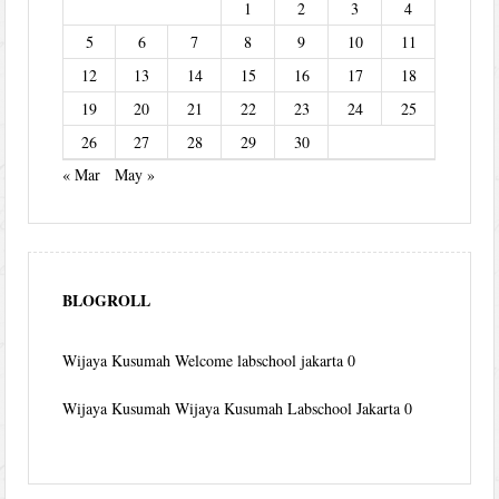
1
2
3
4
5
6
7
8
9
10
11
12
13
14
15
16
17
18
19
20
21
22
23
24
25
26
27
28
29
30
« Mar
May »
BLOGROLL
Wijaya Kusumah
Welcome labschool jakarta 0
Wijaya Kusumah
Wijaya Kusumah Labschool Jakarta 0