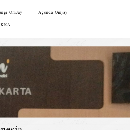
ungi OmJay
Agenda Omjay
n KKA
nesia