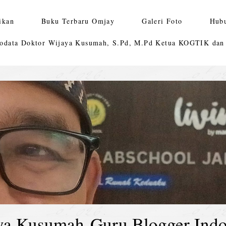
ikan
Buku Terbaru Omjay
Galeri Foto
Hub
odata Doktor Wijaya Kusumah, S.Pd, M.Pd Ketua KOGTIK da
ya Kusumah-Guru Blogger Indo