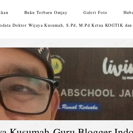
ikan
Buku Terbaru Omjay
Galeri Foto
Hub
odata Doktor Wijaya Kusumah, S.Pd, M.Pd Ketua KOGTIK da
ya Kusumah-Guru Blogger Indo