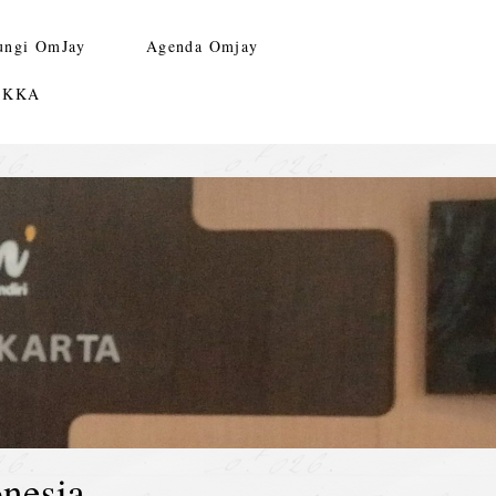
ungi OmJay
Agenda Omjay
n KKA
nesia