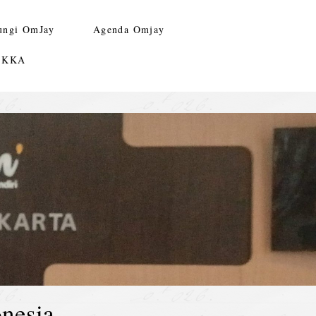
ungi OmJay
Agenda Omjay
n KKA
nesia