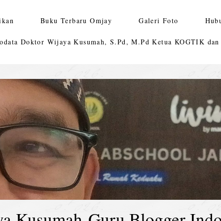
ikan
Buku Terbaru Omjay
Galeri Foto
Hub
odata Doktor Wijaya Kusumah, S.Pd, M.Pd Ketua KOGTIK da
ya Kusumah-Guru Blogger Indo