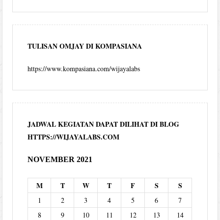
TULISAN OMJAY DI KOMPASIANA
https://www.kompasiana.com/wijayalabs
JADWAL KEGIATAN DAPAT DILIHAT DI BLOG
HTTPS://WIJAYALABS.COM
NOVEMBER 2021
M
T
W
T
F
S
S
1
2
3
4
5
6
7
8
9
10
11
12
13
14