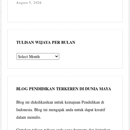
August 5, 2026
TULISAN WIJAYA PER BULAN
Tulisan
Wijaya
per
bulan
BLOG PENDIDIKAN TERKEREN DI DUNIA MAYA
Blog ini didedikasikan untuk kemajuan Pendidikan di
Indonesia. Blog ini mengajak anda untuk dapat kreatif
dalam menulis.
Ciptakan tulisan-tulisan anda yang bermutu dan kirimkan