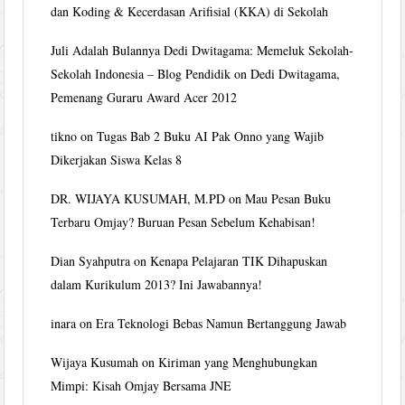
dan Koding & Kecerdasan Arifisial (KKA) di Sekolah
Juli Adalah Bulannya Dedi Dwitagama: Memeluk Sekolah-
Sekolah Indonesia – Blog Pendidik
on
Dedi Dwitagama,
Pemenang Guraru Award Acer 2012
tikno
on
Tugas Bab 2 Buku AI Pak Onno yang Wajib
Dikerjakan Siswa Kelas 8
DR. WIJAYA KUSUMAH, M.PD
on
Mau Pesan Buku
Terbaru Omjay? Buruan Pesan Sebelum Kehabisan!
Dian Syahputra
on
Kenapa Pelajaran TIK Dihapuskan
dalam Kurikulum 2013? Ini Jawabannya!
inara
on
Era Teknologi Bebas Namun Bertanggung Jawab
Wijaya Kusumah
on
Kiriman yang Menghubungkan
Mimpi: Kisah Omjay Bersama JNE