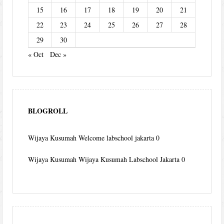
15
16
17
18
19
20
21
22
23
24
25
26
27
28
29
30
« Oct
Dec »
BLOGROLL
Wijaya Kusumah
Welcome labschool jakarta 0
Wijaya Kusumah
Wijaya Kusumah Labschool Jakarta 0