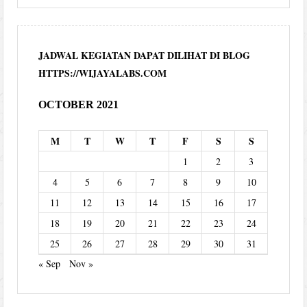
JADWAL KEGIATAN DAPAT DILIHAT DI BLOG
HTTPS://WIJAYALABS.COM
OCTOBER 2021
M
T
W
T
F
S
S
1
2
3
4
5
6
7
8
9
10
11
12
13
14
15
16
17
18
19
20
21
22
23
24
25
26
27
28
29
30
31
« Sep
Nov »