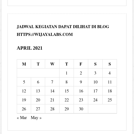
JADWAL KEGIATAN DAPAT DILIHAT DI BLOG
HTTPS://WIJAYALABS.COM
APRIL 2021
M
T
W
T
F
S
S
1
2
3
4
5
6
7
8
9
10
11
12
13
14
15
16
17
18
19
20
21
22
23
24
25
26
27
28
29
30
« Mar
May »