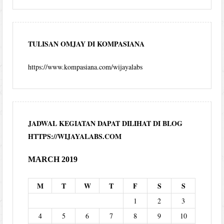
TULISAN OMJAY DI KOMPASIANA
https://www.kompasiana.com/wijayalabs
JADWAL KEGIATAN DAPAT DILIHAT DI BLOG
HTTPS://WIJAYALABS.COM
MARCH 2019
M
T
W
T
F
S
S
1
2
3
4
5
6
7
8
9
10