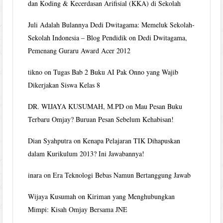
dan Koding & Kecerdasan Arifisial (KKA) di Sekolah
Juli Adalah Bulannya Dedi Dwitagama: Memeluk Sekolah-
Sekolah Indonesia – Blog Pendidik
on
Dedi Dwitagama,
Pemenang Guraru Award Acer 2012
tikno
on
Tugas Bab 2 Buku AI Pak Onno yang Wajib
Dikerjakan Siswa Kelas 8
DR. WIJAYA KUSUMAH, M.PD
on
Mau Pesan Buku
Terbaru Omjay? Buruan Pesan Sebelum Kehabisan!
Dian Syahputra
on
Kenapa Pelajaran TIK Dihapuskan
dalam Kurikulum 2013? Ini Jawabannya!
inara
on
Era Teknologi Bebas Namun Bertanggung Jawab
Wijaya Kusumah
on
Kiriman yang Menghubungkan
Mimpi: Kisah Omjay Bersama JNE