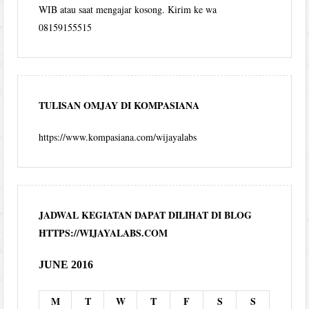
WIB atau saat mengajar kosong. Kirim ke wa
08159155515
TULISAN OMJAY DI KOMPASIANA
https://www.kompasiana.com/wijayalabs
JADWAL KEGIATAN DAPAT DILIHAT DI BLOG
HTTPS://WIJAYALABS.COM
JUNE 2016
M
T
W
T
F
S
S