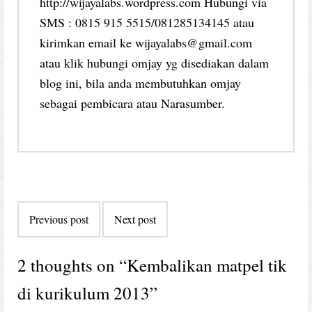
http://wijayalabs.wordpress.com Hubungi via
SMS : 0815 915 5515/081285134145 atau
kirimkan email ke wijayalabs@gmail.com
atau klik hubungi omjay yg disediakan dalam
blog ini, bila anda membutuhkan omjay
sebagai pembicara atau Narasumber.
Post
Previous post
Next post
navigation
2 thoughts on “
Kembalikan matpel tik
di kurikulum 2013
”