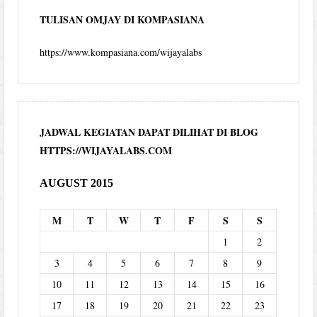
TULISAN OMJAY DI KOMPASIANA
https://www.kompasiana.com/wijayalabs
JADWAL KEGIATAN DAPAT DILIHAT DI BLOG
HTTPS://WIJAYALABS.COM
AUGUST 2015
M
T
W
T
F
S
S
1
2
3
4
5
6
7
8
9
10
11
12
13
14
15
16
17
18
19
20
21
22
23