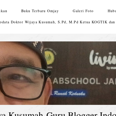
ikan
Buku Terbaru Omjay
Galeri Foto
Hub
odata Doktor Wijaya Kusumah, S.Pd, M.Pd Ketua KOGTIK da
ya Kusumah-Guru Blogger Indo