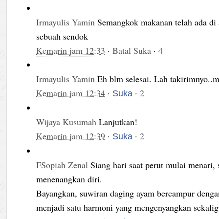
Irmayulis Yamin
Semangkok makanan telah ada di 
sebuah sendok
Kemarin jam 12:33
·
Batal Suka
·
4
Irmayulis Yamin
Eh blm selesai. Lah takirimnyo..
Kemarin jam 12:34
·
·
2
Suka
Wijaya Kusumah
Lanjutkan!
Kemarin jam 12:39
·
·
2
Suka
FSopiah Zenal
Siang hari saat perut mulai menari
menenangkan diri.
Bayangkan, suwiran daging ayam bercampur dengan 
menjadi satu harmoni yang mengenyangkan sekalig