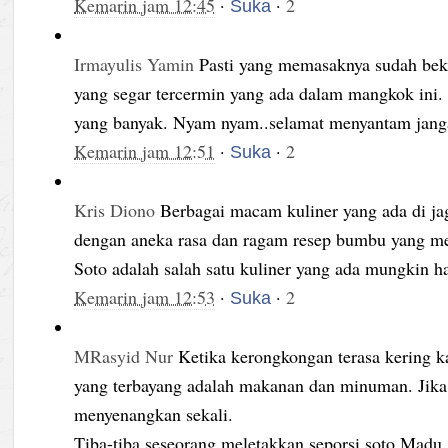
Kemarin jam 12:45
·
·
2
Suka
Irmayulis Yamin
Pasti yang memasaknya sudah bek
yang segar tercermin yang ada dalam mangkok ini
yang banyak. Nyam nyam..selamat menyantam janga
Kemarin jam 12:51
·
·
2
Suka
Kris Diono
Berbagai macam kuliner yang ada di ja
dengan aneka rasa dan ragam resep bumbu yang me
Soto adalah salah satu kuliner yang ada mungkin ha
Kemarin jam 12:53
·
·
2
Suka
MRasyid Nur
Ketika kerongkongan terasa kering ka
yang terbayang adalah makanan dan minuman. Jika
menyenangkan sekali.
Tiba-tiba seseorang meletakkan seporsi soto Madu