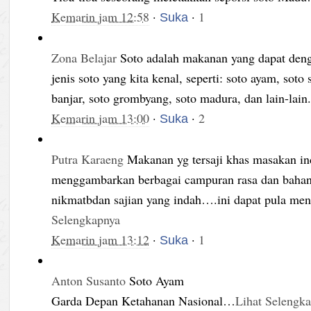
Kemarin jam 12:58
·
·
1
Suka
Zona Belajar
Soto adalah makanan yang dapat den
jenis soto yang kita kenal, seperti: soto ayam, soto
banjar, soto grombyang, soto madura, dan lain-lain.
Kemarin jam 13:00
·
·
2
Suka
Putra Karaeng
Makanan yg tersaji khas masakan in
menggambarkan berbagai campuran rasa dan bahan y
nikmatbdan sajian yang indah….ini dapat pula m
Selengkapnya
Kemarin jam 13:12
·
·
1
Suka
Anton Susanto
Soto Ayam
Garda Depan Ketahanan Nasional
…
Lihat Selengk