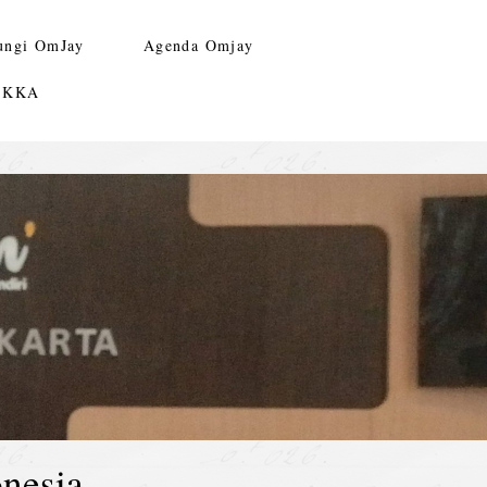
ungi OmJay
Agenda Omjay
n KKA
nesia