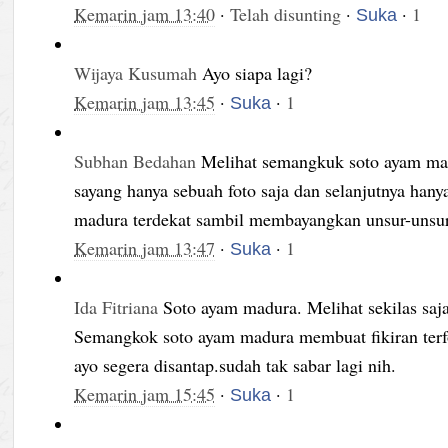
Kemarin jam 13:40
·
Telah disunting
·
·
1
Suka
Wijaya Kusumah
Ayo siapa lagi?
Kemarin jam 13:45
·
·
1
Suka
Subhan Bedahan
Melihat semangkuk soto ayam madu
sayang hanya sebuah foto saja dan selanjutnya hany
madura terdekat sambil membayangkan unsur-unsur
Kemarin jam 13:47
·
·
1
Suka
Ida Fitriana
Soto ayam madura. Melihat sekilas sa
Semangkok soto ayam madura membuat fikiran terf
ayo segera disantap.sudah tak sabar lagi nih.
Kemarin jam 15:45
·
·
1
Suka