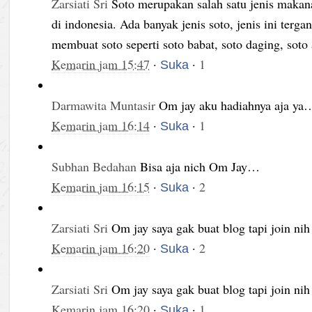
Zarsiati Sri
Soto merupakan salah satu jenis makan
di indonesia. Ada banyak jenis soto, jenis ini terg
membuat soto seperti soto babat, soto daging, soto 
Kemarin jam 15:47
·
·
1
Suka
Darmawita Muntasir
Om jay aku hadiahnya aja ya…
Kemarin jam 16:14
·
·
1
Suka
Subhan Bedahan
Bisa aja nich Om Jay…
Kemarin jam 16:15
·
·
2
Suka
Zarsiati Sri
Om jay saya gak buat blog tapi join nih
Kemarin jam 16:20
·
·
2
Suka
Zarsiati Sri
Om jay saya gak buat blog tapi join nih
Kemarin jam 16:20
·
·
1
Suka