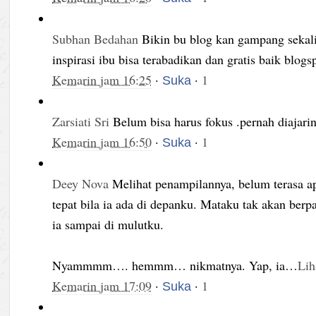
Subhan Bedahan
Bikin bu blog kan gampang sekali
inspirasi ibu bisa terabadikan dan gratis baik blo
Kemarin jam 16:25
·
·
1
Suka
Zarsiati Sri
Belum bisa harus fokus .pernah diajarin
Kemarin jam 16:50
·
·
1
Suka
Deey Nova
Melihat penampilannya, belum terasa a
tepat bila ia ada di depanku. Mataku tak akan ber
ia sampai di mulutku.
Nyammmm…. hemmm… nikmatnya. Yap, ia
…
Lih
Kemarin jam 17:09
·
·
1
Suka