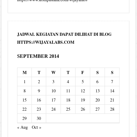
JADWAL KEGIATAN DAPAT DILIHAT DI BLOG
HTTPS://WIJAYALABS.COM
SEPTEMBER 2014
M
T
W
T
F
S
S
1
2
3
4
5
6
7
8
9
10
11
12
13
14
15
16
17
18
19
20
21
22
23
24
25
26
27
28
29
30
« Aug
Oct »