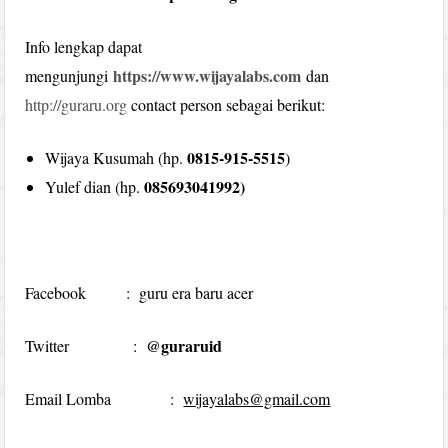
Info lengkap dapat
https://www.wijayalabs.com
mengunjungi
dan
http://guraru.org
contact person sebagai berikut:
0815-915-5515
Wijaya Kusumah (hp.
)
085693041992)
Yulef dian (hp.
Facebook : guru era baru acer
@guraruid
Twitter :
Email Lomba :
wijayalabs@gmail.com