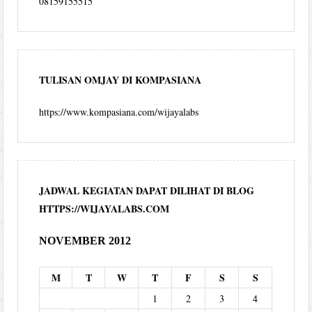
08159155515
TULISAN OMJAY DI KOMPASIANA
https://www.kompasiana.com/wijayalabs
JADWAL KEGIATAN DAPAT DILIHAT DI BLOG
HTTPS://WIJAYALABS.COM
NOVEMBER 2012
M
T
W
T
F
S
S
1
2
3
4