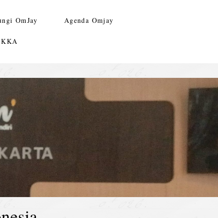
ungi OmJay
Agenda Omjay
n KKA
nesia