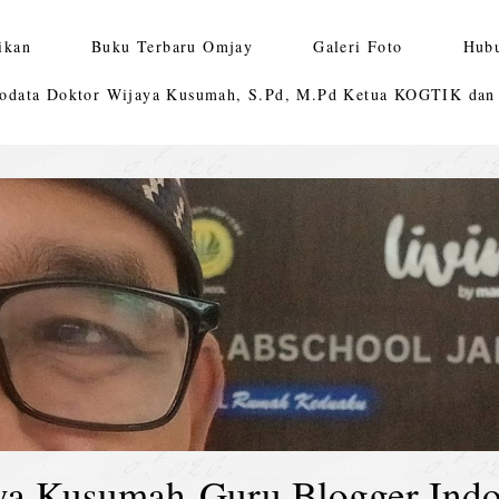
ikan
Buku Terbaru Omjay
Galeri Foto
Hub
odata Doktor Wijaya Kusumah, S.Pd, M.Pd Ketua KOGTIK da
ya Kusumah-Guru Blogger Indo