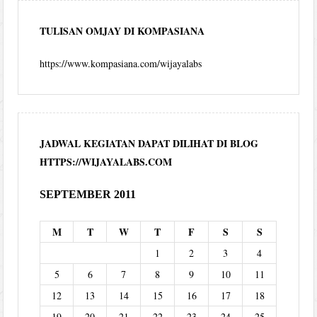
TULISAN OMJAY DI KOMPASIANA
https://www.kompasiana.com/wijayalabs
JADWAL KEGIATAN DAPAT DILIHAT DI BLOG
HTTPS://WIJAYALABS.COM
SEPTEMBER 2011
M
T
W
T
F
S
S
1
2
3
4
5
6
7
8
9
10
11
12
13
14
15
16
17
18
19
20
21
22
23
24
25