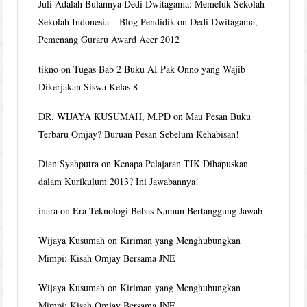
Juli Adalah Bulannya Dedi Dwitagama: Memeluk Sekolah-
Sekolah Indonesia – Blog Pendidik
on
Dedi Dwitagama,
Pemenang Guraru Award Acer 2012
tikno
on
Tugas Bab 2 Buku AI Pak Onno yang Wajib
Dikerjakan Siswa Kelas 8
DR. WIJAYA KUSUMAH, M.PD
on
Mau Pesan Buku
Terbaru Omjay? Buruan Pesan Sebelum Kehabisan!
Dian Syahputra
on
Kenapa Pelajaran TIK Dihapuskan
dalam Kurikulum 2013? Ini Jawabannya!
inara
on
Era Teknologi Bebas Namun Bertanggung Jawab
Wijaya Kusumah
on
Kiriman yang Menghubungkan
Mimpi: Kisah Omjay Bersama JNE
Wijaya Kusumah
on
Kiriman yang Menghubungkan
Mimpi: Kisah Omjay Bersama JNE