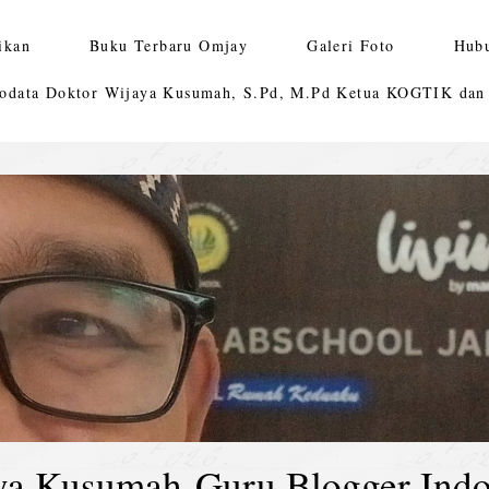
ikan
Buku Terbaru Omjay
Galeri Foto
Hub
odata Doktor Wijaya Kusumah, S.Pd, M.Pd Ketua KOGTIK da
ya Kusumah-Guru Blogger Indo