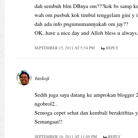
dah sembuh blm DBnya om???kok bs samp ken
wah om pusbuk kok timbul tenggelam gini y i
dah ada info pngumumannyakah om jay??
OK..have a nice day and Alloh bless u always
SEPTEMBER 15, 2011 AT 5:54 PM
REPLY
baskoji
Sedih juga saya datang ke amprokan blogger 
ngobrol2..
Semoga cepet sehat dan kembali beraktifitas 
Semangaat!!
SEPTEMBER 18, 2011 AT 11:09 PM
REPLY