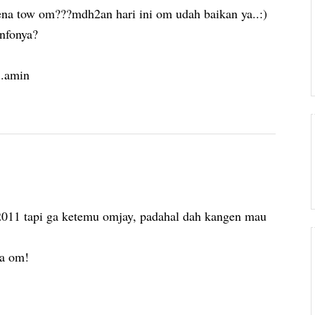
a tow om???mdh2an hari ini om udah baikan ya..:)
nfonya?
..amin
2011 tapi ga ketemu omjay, padahal dah kangen mau
ya om!