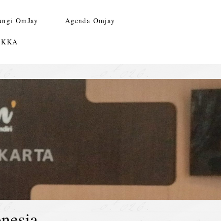
ungi OmJay
Agenda Omjay
n KKA
nesia