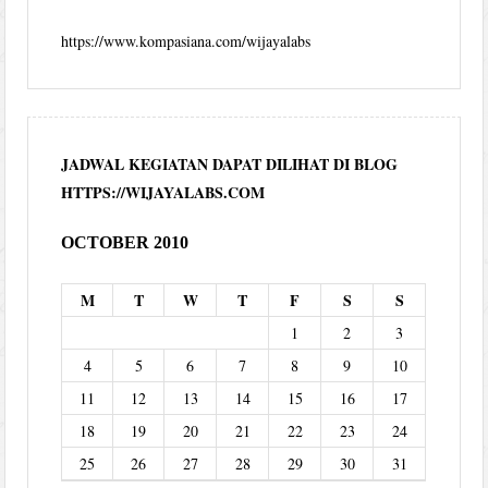
https://www.kompasiana.com/wijayalabs
JADWAL KEGIATAN DAPAT DILIHAT DI BLOG
HTTPS://WIJAYALABS.COM
OCTOBER 2010
M
T
W
T
F
S
S
1
2
3
4
5
6
7
8
9
10
11
12
13
14
15
16
17
18
19
20
21
22
23
24
25
26
27
28
29
30
31