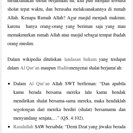
melaksanakan sholat berjamaah itu, kita pun menjadi terbiasa
sholat tepat waktu, dan berusaha melaksanakannya di rumah
Allah. Kenapa Rumah Allah? Agar masjid menjadi makmur,
karena hanya orang-orang yang beriman saja yang mau
memakmurkan rumah Allah atau masjid sebagai tempat ibadah
orang muslim.
Dalam wikipedia dituliskan
landasan hukum
yang terdapat
dalam
Al Qur’an
maupun
Hadits
mengenai shalat berjama’ah:
Dalam
Al Qur’an
Allah SWT berfirman: “Dan apabila
kamu berada bersama mereka lalu kamu hendak
mendirikan shalat bersama-sama mereka, maka hendaklah
segolongan dari mereka berdiri (shalat) bersamamu dan
menyandang senjata,…” (QS. 4:102).
Rasulullah
SAW bersabda: “Demi Dzat yang jiwaku berada