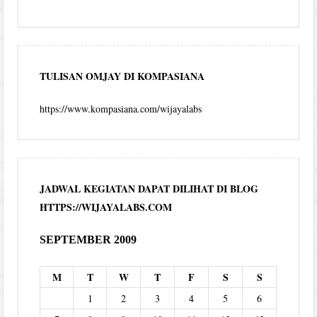
TULISAN OMJAY DI KOMPASIANA
https://www.kompasiana.com/wijayalabs
JADWAL KEGIATAN DAPAT DILIHAT DI BLOG
HTTPS://WIJAYALABS.COM
SEPTEMBER 2009
M
T
W
T
F
S
S
1
2
3
4
5
6