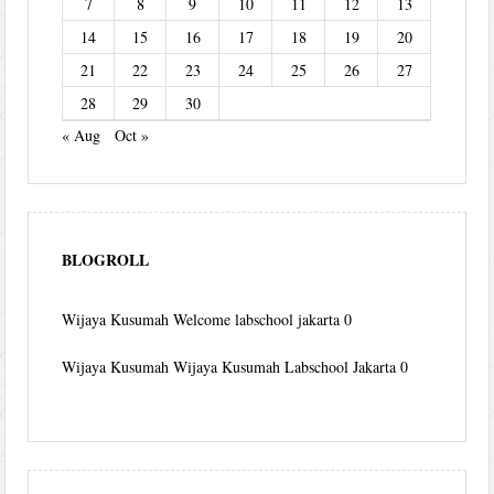
7
8
9
10
11
12
13
14
15
16
17
18
19
20
21
22
23
24
25
26
27
28
29
30
« Aug
Oct »
BLOGROLL
Wijaya Kusumah
Welcome labschool jakarta 0
Wijaya Kusumah
Wijaya Kusumah Labschool Jakarta 0