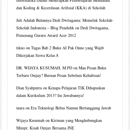
Informatika Dalam Menerapkan Pembelajaran Mendalam
dan Koding & Kecerdasan Arifisial (KKA) di Sekolah
Juli Adalah Bulannya Dedi Dwitagama: Memeluk Sekolah-
Sekolah Indonesia – Blog Pendidik
on
Dedi Dwitagama,
Pemenang Guraru Award Acer 2012
tikno
on
Tugas Bab 2 Buku AI Pak Onno yang Wajib
Dikerjakan Siswa Kelas 8
DR. WIJAYA KUSUMAH, M.PD
on
Mau Pesan Buku
Terbaru Omjay? Buruan Pesan Sebelum Kehabisan!
Dian Syahputra
on
Kenapa Pelajaran TIK Dihapuskan
dalam Kurikulum 2013? Ini Jawabannya!
inara
on
Era Teknologi Bebas Namun Bertanggung Jawab
Wijaya Kusumah
on
Kiriman yang Menghubungkan
Mimpi: Kisah Omjay Bersama JNE