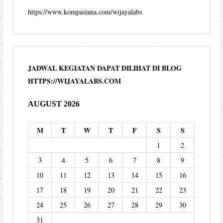
https://www.kompasiana.com/wijayalabs
JADWAL KEGIATAN DAPAT DILIHAT DI BLOG
HTTPS://WIJAYALABS.COM
AUGUST 2026
M
T
W
T
F
S
S
1
2
3
4
5
6
7
8
9
10
11
12
13
14
15
16
17
18
19
20
21
22
23
24
25
26
27
28
29
30
31