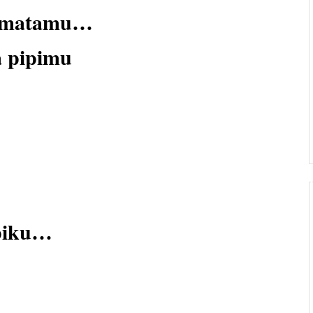
a) matamu…
a pipimu
mpiku…