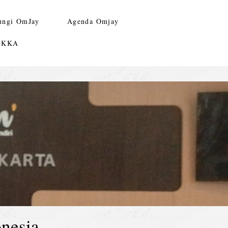
ungi OmJay
Agenda Omjay
n KKA
nesia