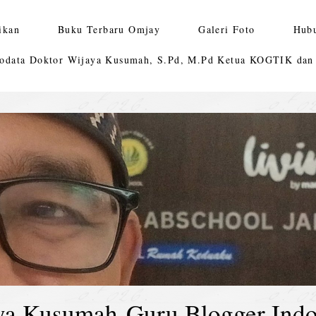
ikan
Buku Terbaru Omjay
Galeri Foto
Hub
odata Doktor Wijaya Kusumah, S.Pd, M.Pd Ketua KOGTIK da
ya Kusumah-Guru Blogger Indo