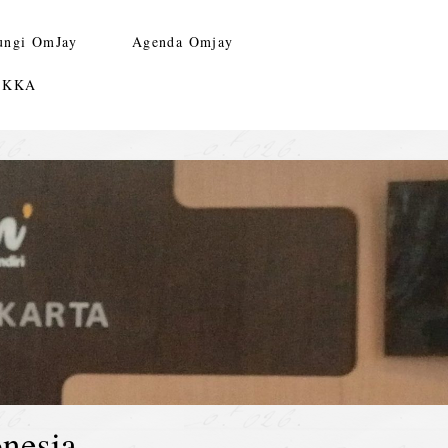
ungi OmJay
Agenda Omjay
n KKA
nesia