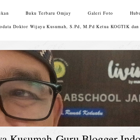
ikan
Buku Terbaru Omjay
Galeri Foto
Hub
odata Doktor Wijaya Kusumah, S.Pd, M.Pd Ketua KOGTIK da
ya Kusumah-Guru Blogger Indo