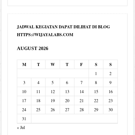
JADWAL KEGIATAN DAPAT DILIHAT DI BLOG
HTTPS://WIJAYALABS.COM
AUGUST 2026
M
T
W
T
F
S
S
1
2
3
4
5
6
7
8
9
10
11
12
13
14
15
16
17
18
19
20
21
22
23
24
25
26
27
28
29
30
31
« Jul