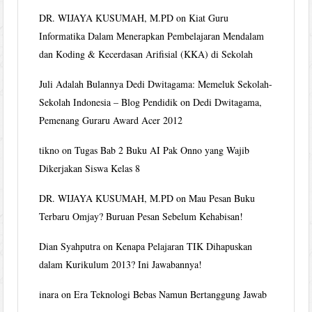
DR. WIJAYA KUSUMAH, M.PD
on
Kiat Guru
Informatika Dalam Menerapkan Pembelajaran Mendalam
dan Koding & Kecerdasan Arifisial (KKA) di Sekolah
Juli Adalah Bulannya Dedi Dwitagama: Memeluk Sekolah-
Sekolah Indonesia – Blog Pendidik
on
Dedi Dwitagama,
Pemenang Guraru Award Acer 2012
tikno
on
Tugas Bab 2 Buku AI Pak Onno yang Wajib
Dikerjakan Siswa Kelas 8
DR. WIJAYA KUSUMAH, M.PD
on
Mau Pesan Buku
Terbaru Omjay? Buruan Pesan Sebelum Kehabisan!
Dian Syahputra
on
Kenapa Pelajaran TIK Dihapuskan
dalam Kurikulum 2013? Ini Jawabannya!
inara
on
Era Teknologi Bebas Namun Bertanggung Jawab