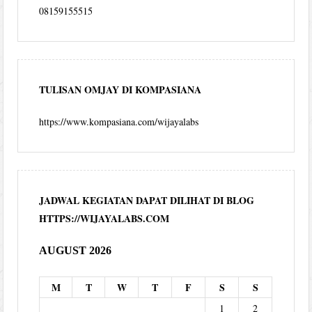
08159155515
TULISAN OMJAY DI KOMPASIANA
https://www.kompasiana.com/wijayalabs
JADWAL KEGIATAN DAPAT DILIHAT DI BLOG
HTTPS://WIJAYALABS.COM
AUGUST 2026
M
T
W
T
F
S
S
1
2