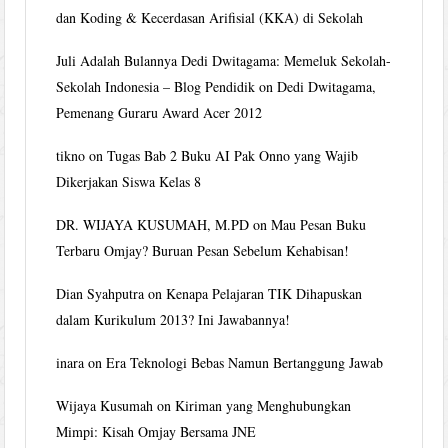
dan Koding & Kecerdasan Arifisial (KKA) di Sekolah
Juli Adalah Bulannya Dedi Dwitagama: Memeluk Sekolah-
Sekolah Indonesia – Blog Pendidik
on
Dedi Dwitagama,
Pemenang Guraru Award Acer 2012
tikno
on
Tugas Bab 2 Buku AI Pak Onno yang Wajib
Dikerjakan Siswa Kelas 8
DR. WIJAYA KUSUMAH, M.PD
on
Mau Pesan Buku
Terbaru Omjay? Buruan Pesan Sebelum Kehabisan!
Dian Syahputra
on
Kenapa Pelajaran TIK Dihapuskan
dalam Kurikulum 2013? Ini Jawabannya!
inara
on
Era Teknologi Bebas Namun Bertanggung Jawab
Wijaya Kusumah
on
Kiriman yang Menghubungkan
Mimpi: Kisah Omjay Bersama JNE