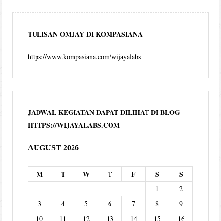
TULISAN OMJAY DI KOMPASIANA
https://www.kompasiana.com/wijayalabs
JADWAL KEGIATAN DAPAT DILIHAT DI BLOG
HTTPS://WIJAYALABS.COM
AUGUST 2026
M
T
W
T
F
S
S
1
2
3
4
5
6
7
8
9
10
11
12
13
14
15
16