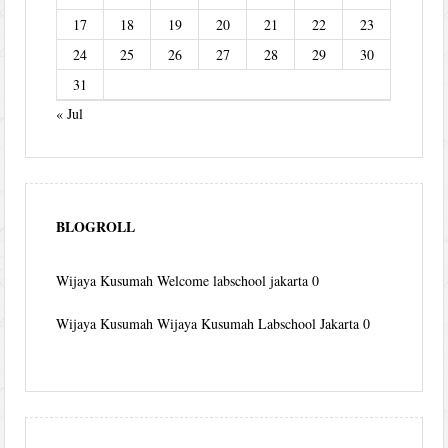
17
18
19
20
21
22
23
24
25
26
27
28
29
30
31
« Jul
BLOGROLL
Wijaya Kusumah
Welcome labschool jakarta 0
Wijaya Kusumah
Wijaya Kusumah Labschool Jakarta 0