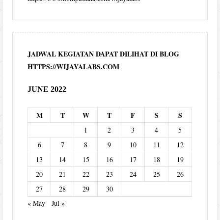
JADWAL KEGIATAN DAPAT DILIHAT DI BLOG
HTTPS://WIJAYALABS.COM
JUNE 2022
M
T
W
T
F
S
S
1
2
3
4
5
6
7
8
9
10
11
12
13
14
15
16
17
18
19
20
21
22
23
24
25
26
27
28
29
30
« May
Jul »