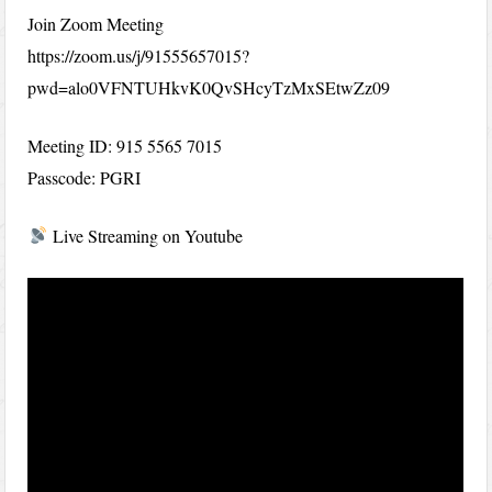
Join Zoom Meeting
https://zoom.us/j/91555657015?
pwd=alo0VFNTUHkvK0QvSHcyTzMxSEtwZz09
Meeting ID: 915 5565 7015
Passcode: PGRI
Live Streaming on Youtube