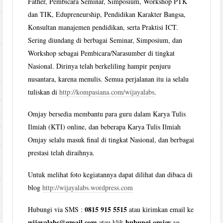
Father, Pembicara Seminar, Simposium, Workshop PTK
dan TIK, Edupreneurship, Pendidikan Karakter Bangsa,
Konsultan manajemen pendidikan, serta Praktisi ICT.
Sering diundang di berbagai Seminar, Simposium, dan
Workshop sebagai Pembicara/Narasumber di tingkat
Nasional. Dirinya telah berkeliling hampir penjuru
nusantara, karena menulis. Semua perjalanan itu ia selalu
tuliskan di
http://kompasiana.com/wijayalabs
.
Omjay bersedia membantu para guru dalam Karya Tulis
Ilmiah (KTI) online, dan beberapa Karya Tulis Ilmiah
Omjay selalu masuk final di tingkat Nasional, dan berbagai
prestasi telah diraihnya.
Untuk melihat foto kegiatannya dapat dilihat dan dibaca di
blog
http://wijayalabs.wordpress.com
0815 915 5515
Hubungi via SMS :
atau kirimkan email ke
wijayalabs@gmail.com
hubungi omjay
atau klik
yg