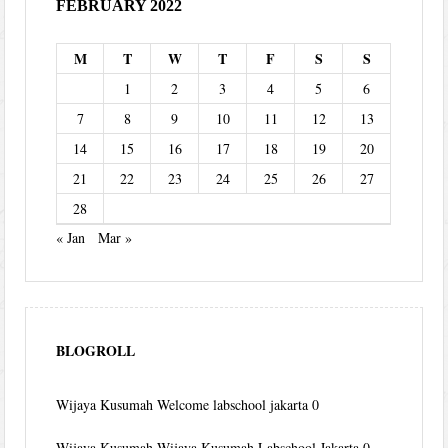
FEBRUARY 2022
M
T
W
T
F
S
S
1
2
3
4
5
6
7
8
9
10
11
12
13
14
15
16
17
18
19
20
21
22
23
24
25
26
27
28
« Jan
Mar »
BLOGROLL
Wijaya Kusumah
Welcome labschool jakarta 0
Wijaya Kusumah
Wijaya Kusumah Labschool Jakarta 0