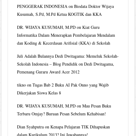
PENGGERAK INDONESIA
on
Biodata Doktor Wijaya
Kusumah, S.Pd, M.Pd Ketua KOGTIK dan KKA
DR. WIJAYA KUSUMAH, M.PD
on
Kiat Guru
Informatika Dalam Menerapkan Pembelajaran Mendalam
dan Koding & Kecerdasan Arifisial (KKA) di Sekolah
Juli Adalah Bulannya Dedi Dwitagama: Memeluk Sekolah-
Sekolah Indonesia – Blog Pendidik
on
Dedi Dwitagama,
Pemenang Guraru Award Acer 2012
tikno
on
Tugas Bab 2 Buku AI Pak Onno yang Wajib
Dikerjakan Siswa Kelas 8
DR. WIJAYA KUSUMAH, M.PD
on
Mau Pesan Buku
Terbaru Omjay? Buruan Pesan Sebelum Kehabisan!
Dian Syahputra
on
Kenapa Pelajaran TIK Dihapuskan
dalam Kurikulum 2013? Ini Jawabannya!