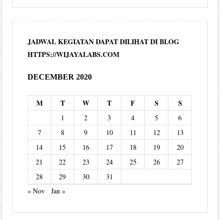
JADWAL KEGIATAN DAPAT DILIHAT DI BLOG
HTTPS://WIJAYALABS.COM
DECEMBER 2020
M
T
W
T
F
S
S
1
2
3
4
5
6
7
8
9
10
11
12
13
14
15
16
17
18
19
20
21
22
23
24
25
26
27
28
29
30
31
« Nov
Jan »