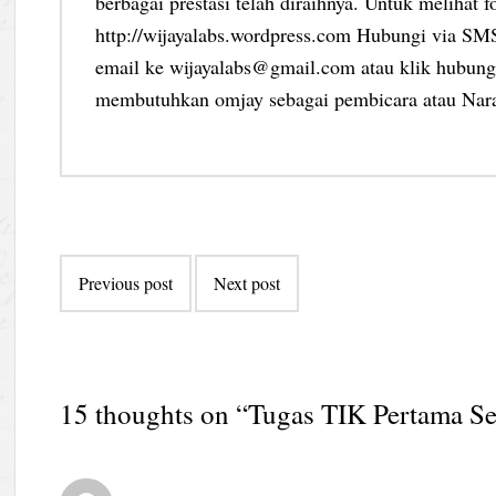
berbagai prestasi telah diraihnya. Untuk melihat f
http://wijayalabs.wordpress.com Hubungi via S
email ke wijayalabs@gmail.com atau klik hubungi
membutuhkan omjay sebagai pembicara atau Nar
Post
Previous post
Next post
navigation
15 thoughts on “
Tugas TIK Pertama Se