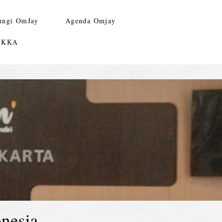
ungi OmJay
Agenda Omjay
n KKA
nesia