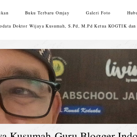
ikan
Buku Terbaru Omjay
Galeri Foto
Hub
odata Doktor Wijaya Kusumah, S.Pd, M.Pd Ketua KOGTIK da
ya Kusumah-Guru Blogger Indo