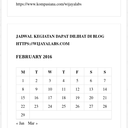
https://www.kompasiana.com/wijayalabs
JADWAL KEGIATAN DAPAT DILIHAT DI BLOG
HTTPS://WIJAYALABS.COM
FEBRUARY 2016
M
T
W
T
F
S
S
1
2
3
4
5
6
7
8
9
10
11
12
13
14
15
16
17
18
19
20
21
22
23
24
25
26
27
28
29
« Jan
Mar »