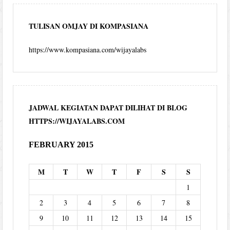
TULISAN OMJAY DI KOMPASIANA
https://www.kompasiana.com/wijayalabs
JADWAL KEGIATAN DAPAT DILIHAT DI BLOG
HTTPS://WIJAYALABS.COM
FEBRUARY 2015
M
T
W
T
F
S
S
1
2
3
4
5
6
7
8
9
10
11
12
13
14
15