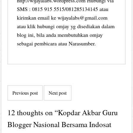
http://wijayalabs.wordpress.com Hubungi via
SMS : 0815 915 5515/081285134145 atau
kirimkan email ke wijayalabs@gmail.com
atau klik hubungi omjay yg disediakan dalam
blog ini, bila anda membutuhkan omjay
sebagai pembicara atau Narasumber.
Post
Previous post
Next post
navigation
12 thoughts on “
Kopdar Akbar Guru
Blogger Nasional Bersama Indosat