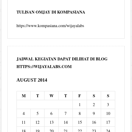
TULISAN OMJAY DI KOMPASIANA
https://www.kompasiana.com/wijayalabs
JADWAL KEGIATAN DAPAT DILIHAT DI BLOG
HTTPS://WIJAYALABS.COM
AUGUST 2014
M
T
W
T
F
S
S
1
2
3
4
5
6
7
8
9
10
11
12
13
14
15
16
17
18
19
20
21
22
23
24