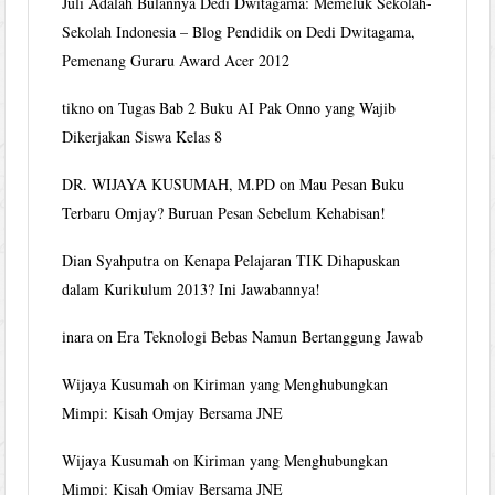
Juli Adalah Bulannya Dedi Dwitagama: Memeluk Sekolah-
Sekolah Indonesia – Blog Pendidik
on
Dedi Dwitagama,
Pemenang Guraru Award Acer 2012
tikno
on
Tugas Bab 2 Buku AI Pak Onno yang Wajib
Dikerjakan Siswa Kelas 8
DR. WIJAYA KUSUMAH, M.PD
on
Mau Pesan Buku
Terbaru Omjay? Buruan Pesan Sebelum Kehabisan!
Dian Syahputra
on
Kenapa Pelajaran TIK Dihapuskan
dalam Kurikulum 2013? Ini Jawabannya!
inara
on
Era Teknologi Bebas Namun Bertanggung Jawab
Wijaya Kusumah
on
Kiriman yang Menghubungkan
Mimpi: Kisah Omjay Bersama JNE
Wijaya Kusumah
on
Kiriman yang Menghubungkan
Mimpi: Kisah Omjay Bersama JNE