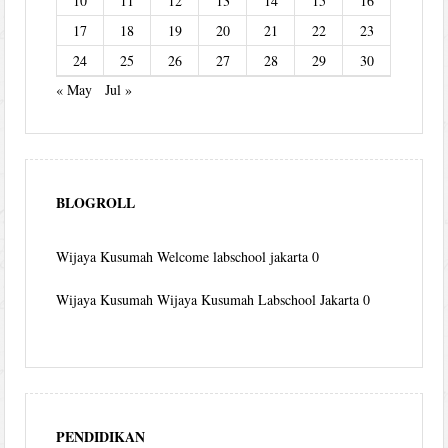
10
11
12
13
14
15
16
17
18
19
20
21
22
23
24
25
26
27
28
29
30
« May
Jul »
BLOGROLL
Wijaya Kusumah
Welcome labschool jakarta 0
Wijaya Kusumah
Wijaya Kusumah Labschool Jakarta 0
PENDIDIKAN