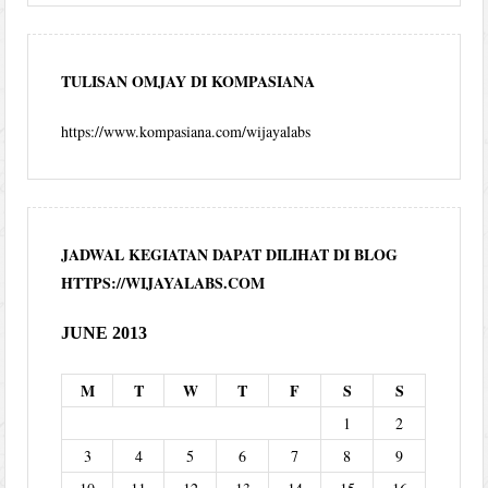
TULISAN OMJAY DI KOMPASIANA
https://www.kompasiana.com/wijayalabs
JADWAL KEGIATAN DAPAT DILIHAT DI BLOG
HTTPS://WIJAYALABS.COM
JUNE 2013
M
T
W
T
F
S
S
1
2
3
4
5
6
7
8
9