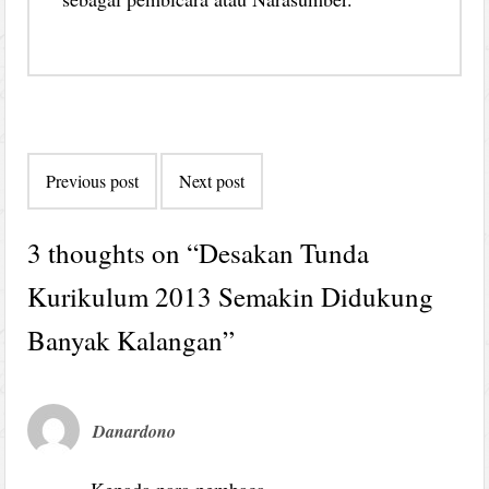
Post
Previous post
Next post
navigation
3 thoughts on “
Desakan Tunda
Kurikulum 2013 Semakin Didukung
Banyak Kalangan
”
Danardono
Kepada para pembaca,