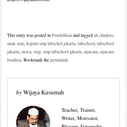
This entry was posted in
Pendidikan
and tagged
ali chudori
,
anak smp
,
kepala smp labschol jakarta
,
labschool
,
labschool
jakarta
,
siswa
,
smp
,
smp labschool jakarta
,
upacara
,
upacara
bendera
. Bookmark the
permalink
.
by
Wijaya Kusumah
Teacher, Trainer,
Writer, Motivator,
Blogger, Fotografer,