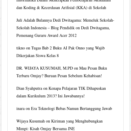
dan Koding & Kecerdasan Arifisial (KKA) di Sekolah
Juli Adalah Bulannya Dedi Dwitagama: Memeluk Sekolah-
Sekolah Indonesia – Blog Pendidik
on
Dedi Dwitagama,
Pemenang Guraru Award Acer 2012
tikno
on
Tugas Bab 2 Buku AI Pak Onno yang Wajib
Dikerjakan Siswa Kelas 8
DR. WIJAYA KUSUMAH, M.PD
on
Mau Pesan Buku
Terbaru Omjay? Buruan Pesan Sebelum Kehabisan!
Dian Syahputra
on
Kenapa Pelajaran TIK Dihapuskan
dalam Kurikulum 2013? Ini Jawabannya!
inara
on
Era Teknologi Bebas Namun Bertanggung Jawab
Wijaya Kusumah
on
Kiriman yang Menghubungkan
Mimpi: Kisah Omjay Bersama JNE