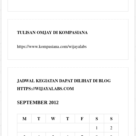
TULISAN OMJAY DI KOMPASIANA
https://www.kompasiana.com/wijayalabs
JADWAL KEGIATAN DAPAT DILIHAT DI BLOG
HTTPS://WIJAYALABS.COM
SEPTEMBER 2012
M
T
W
T
F
S
S
1
2