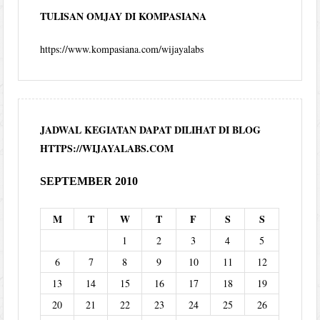
TULISAN OMJAY DI KOMPASIANA
https://www.kompasiana.com/wijayalabs
JADWAL KEGIATAN DAPAT DILIHAT DI BLOG
HTTPS://WIJAYALABS.COM
SEPTEMBER 2010
M
T
W
T
F
S
S
1
2
3
4
5
6
7
8
9
10
11
12
13
14
15
16
17
18
19
20
21
22
23
24
25
26