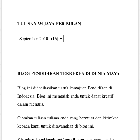
TULISAN WIJAYA PER BULAN
Tulisan
Wijaya
per
bulan
BLOG PENDIDIKAN TERKEREN DI DUNIA MAYA
Blog ini didedikasikan untuk kemajuan Pendidikan di
Indonesia. Blog ini mengajak anda untuk dapat kreatif
dalam menulis.
Ciptakan tulisan-tulisan anda yang bermutu dan kirimkan
kepada kami untuk ditayangkan di blog ini.
wijayalabs@gmail.com
Kirimkan ke
atau sms wa ke