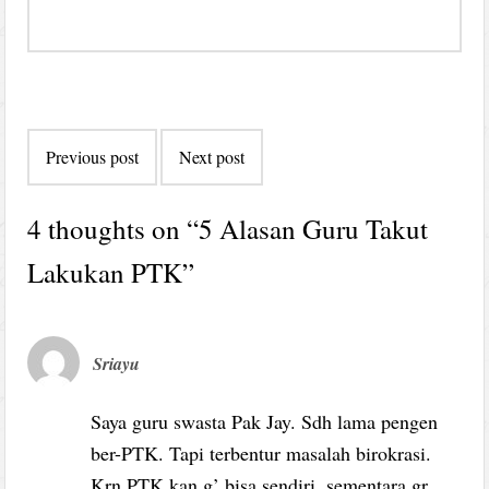
Post
Previous post
Next post
navigation
4 thoughts on “
5 Alasan Guru Takut
Lakukan PTK
”
Sriayu
Saya guru swasta Pak Jay. Sdh lama pengen
ber-PTK. Tapi terbentur masalah birokrasi.
Krn PTK kan g’ bisa sendiri, sementara gr