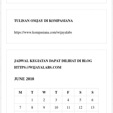
TULISAN OMJAY DI KOMPASIANA
https://www.kompasiana.com/wijayalabs
JADWAL KEGIATAN DAPAT DILIHAT DI BLOG
HTTPS://WIJAYALABS.COM
JUNE 2010
M
T
W
T
F
S
S
1
2
3
4
5
6
7
8
9
10
11
12
13