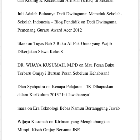
dan Koding & Kecerdasan Arifisial (KKA) di Sekolah
Juli Adalah Bulannya Dedi Dwitagama: Memeluk Sekolah-
Sekolah Indonesia – Blog Pendidik
on
Dedi Dwitagama,
Pemenang Guraru Award Acer 2012
tikno
on
Tugas Bab 2 Buku AI Pak Onno yang Wajib
Dikerjakan Siswa Kelas 8
DR. WIJAYA KUSUMAH, M.PD
on
Mau Pesan Buku
Terbaru Omjay? Buruan Pesan Sebelum Kehabisan!
Dian Syahputra
on
Kenapa Pelajaran TIK Dihapuskan
dalam Kurikulum 2013? Ini Jawabannya!
inara
on
Era Teknologi Bebas Namun Bertanggung Jawab
Wijaya Kusumah
on
Kiriman yang Menghubungkan
Mimpi: Kisah Omjay Bersama JNE