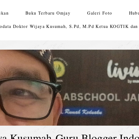
ikan
Buku Terbaru Omjay
Galeri Foto
Hub
odata Doktor Wijaya Kusumah, S.Pd, M.Pd Ketua KOGTIK da
ya Kusumah-Guru Blogger Indo