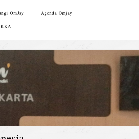
ungi OmJay
Agenda Omjay
n KKA
nesia