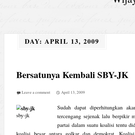
DAY:
APRIL 13, 2009
Bersatunya Kembali SBY-JK
Leave a comment
April 13, 2009
Sudah dapat diperhitungkan aka
sby-jk
tercengang sejenak lalu berpikir m
partai dalam suatu koalisi tentu di
koalisi besar antara golkar dan demokrat. Koal