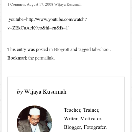
1 Comment
August 17, 2008
Wijaya Kusumah
[youtube=http://www.youtube.com/watch?
v=ZEkCuAeK9eo&hl=en&fs=1]
This entry was posted in
Blogroll
and tagged
labschool
.
Bookmark the
permalink
.
by
Wijaya Kusumah
Teacher, Trainer,
Writer, Motivator,
Blogger, Fotografer,