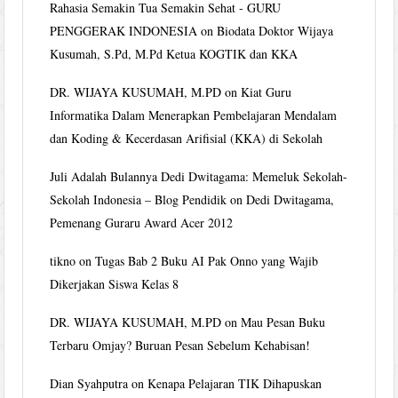
Rahasia Semakin Tua Semakin Sehat - GURU
PENGGERAK INDONESIA
on
Biodata Doktor Wijaya
Kusumah, S.Pd, M.Pd Ketua KOGTIK dan KKA
DR. WIJAYA KUSUMAH, M.PD
on
Kiat Guru
Informatika Dalam Menerapkan Pembelajaran Mendalam
dan Koding & Kecerdasan Arifisial (KKA) di Sekolah
Juli Adalah Bulannya Dedi Dwitagama: Memeluk Sekolah-
Sekolah Indonesia – Blog Pendidik
on
Dedi Dwitagama,
Pemenang Guraru Award Acer 2012
tikno
on
Tugas Bab 2 Buku AI Pak Onno yang Wajib
Dikerjakan Siswa Kelas 8
DR. WIJAYA KUSUMAH, M.PD
on
Mau Pesan Buku
Terbaru Omjay? Buruan Pesan Sebelum Kehabisan!
Dian Syahputra
on
Kenapa Pelajaran TIK Dihapuskan