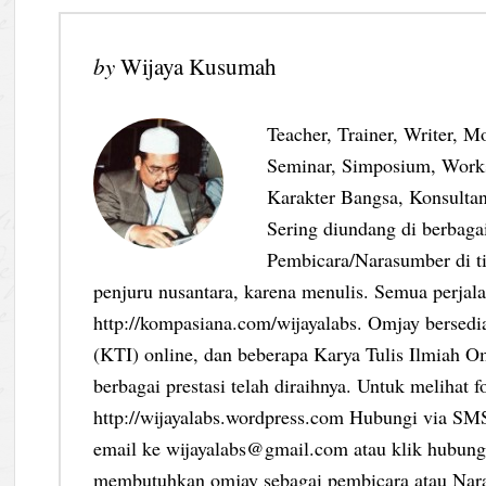
by
Wijaya Kusumah
Teacher, Trainer, Writer, M
Seminar, Simposium, Work
Karakter Bangsa, Konsultan
Sering diundang di berbag
Pembicara/Narasumber di ti
penjuru nusantara, karena menulis. Semua perjalan
http://kompasiana.com/wijayalabs. Omjay bersed
(KTI) online, dan beberapa Karya Tulis Ilmiah Om
berbagai prestasi telah diraihnya. Untuk melihat f
http://wijayalabs.wordpress.com Hubungi via S
email ke wijayalabs@gmail.com atau klik hubungi
membutuhkan omjay sebagai pembicara atau Nar