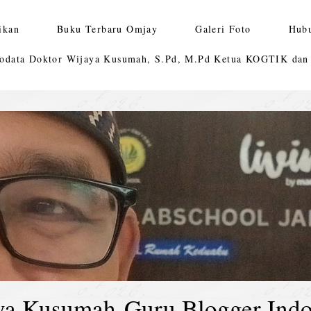
ikan
Buku Terbaru Omjay
Galeri Foto
Hub
odata Doktor Wijaya Kusumah, S.Pd, M.Pd Ketua KOGTIK da
ya Kusumah-Guru Blogger Indo