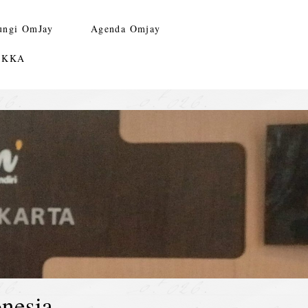
ungi OmJay
Agenda Omjay
n KKA
nesia