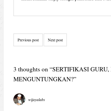
Post
Previous post
Next post
navigation
3 thoughts on “
SERTIFIKASI GURU
MENGUNTUNGKAN?
”
wijayalabs