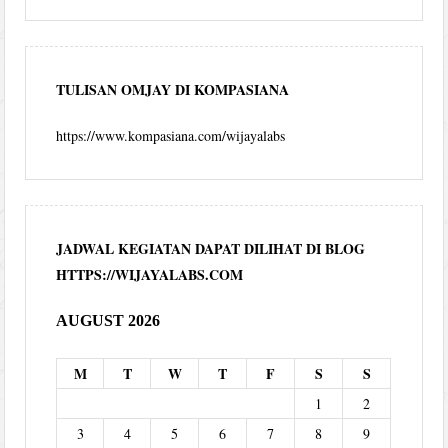
TULISAN OMJAY DI KOMPASIANA
https://www.kompasiana.com/wijayalabs
JADWAL KEGIATAN DAPAT DILIHAT DI BLOG
HTTPS://WIJAYALABS.COM
AUGUST 2026
M
T
W
T
F
S
S
1
2
3
4
5
6
7
8
9