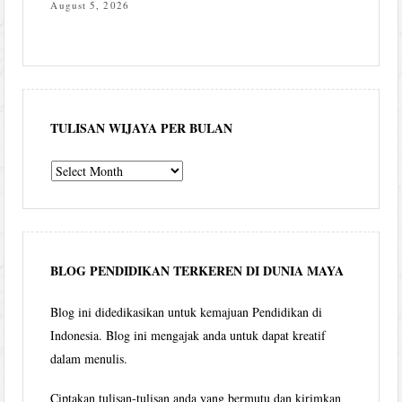
August 5, 2026
TULISAN WIJAYA PER BULAN
Tulisan
Wijaya
per
bulan
BLOG PENDIDIKAN TERKEREN DI DUNIA MAYA
Blog ini didedikasikan untuk kemajuan Pendidikan di
Indonesia. Blog ini mengajak anda untuk dapat kreatif
dalam menulis.
Ciptakan tulisan-tulisan anda yang bermutu dan kirimkan