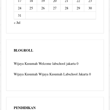
17
18
19
20
21
22
23
24
25
26
27
28
29
30
31
« Jul
BLOGROLL
Wijaya Kusumah
Welcome labschool jakarta 0
Wijaya Kusumah
Wijaya Kusumah Labschool Jakarta 0
PENDIDIKAN