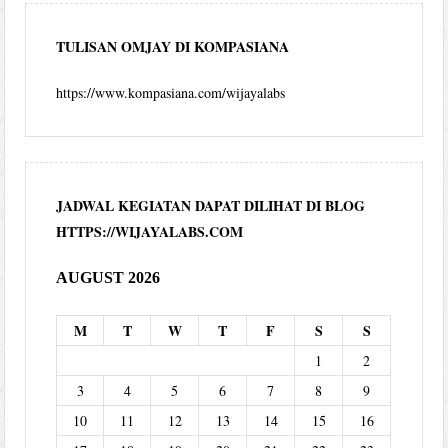
TULISAN OMJAY DI KOMPASIANA
https://www.kompasiana.com/wijayalabs
JADWAL KEGIATAN DAPAT DILIHAT DI BLOG
HTTPS://WIJAYALABS.COM
AUGUST 2026
M
T
W
T
F
S
S
1
2
3
4
5
6
7
8
9
10
11
12
13
14
15
16