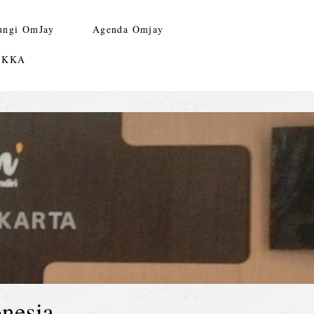
ungi OmJay
Agenda Omjay
n KKA
nesia