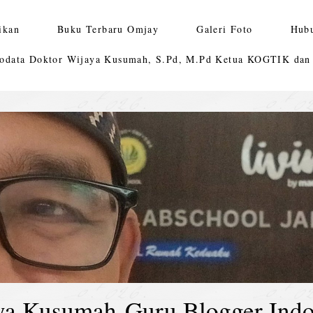
ikan
Buku Terbaru Omjay
Galeri Foto
Hub
odata Doktor Wijaya Kusumah, S.Pd, M.Pd Ketua KOGTIK da
ya Kusumah-Guru Blogger Indo