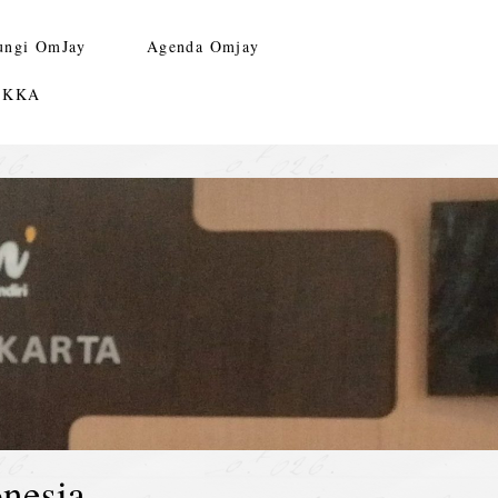
ungi OmJay
Agenda Omjay
n KKA
nesia