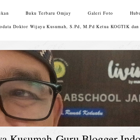
ikan
Buku Terbaru Omjay
Galeri Foto
Hub
odata Doktor Wijaya Kusumah, S.Pd, M.Pd Ketua KOGTIK da
ya Kusumah-Guru Blogger Indo