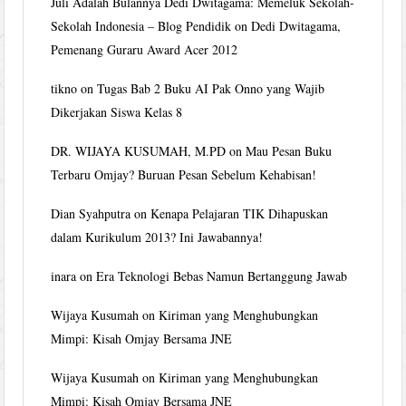
Juli Adalah Bulannya Dedi Dwitagama: Memeluk Sekolah-
Sekolah Indonesia – Blog Pendidik
on
Dedi Dwitagama,
Pemenang Guraru Award Acer 2012
tikno
on
Tugas Bab 2 Buku AI Pak Onno yang Wajib
Dikerjakan Siswa Kelas 8
DR. WIJAYA KUSUMAH, M.PD
on
Mau Pesan Buku
Terbaru Omjay? Buruan Pesan Sebelum Kehabisan!
Dian Syahputra
on
Kenapa Pelajaran TIK Dihapuskan
dalam Kurikulum 2013? Ini Jawabannya!
inara
on
Era Teknologi Bebas Namun Bertanggung Jawab
Wijaya Kusumah
on
Kiriman yang Menghubungkan
Mimpi: Kisah Omjay Bersama JNE
Wijaya Kusumah
on
Kiriman yang Menghubungkan
Mimpi: Kisah Omjay Bersama JNE