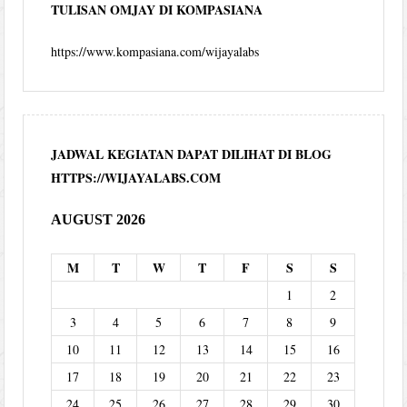
TULISAN OMJAY DI KOMPASIANA
https://www.kompasiana.com/wijayalabs
JADWAL KEGIATAN DAPAT DILIHAT DI BLOG
HTTPS://WIJAYALABS.COM
AUGUST 2026
M
T
W
T
F
S
S
1
2
3
4
5
6
7
8
9
10
11
12
13
14
15
16
17
18
19
20
21
22
23
24
25
26
27
28
29
30