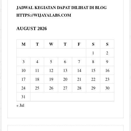
JADWAL KEGIATAN DAPAT DILIHAT DI BLOG
HTTPS://WIJAYALABS.COM
AUGUST 2026
M
T
W
T
F
S
S
1
2
3
4
5
6
7
8
9
10
11
12
13
14
15
16
17
18
19
20
21
22
23
24
25
26
27
28
29
30
31
« Jul