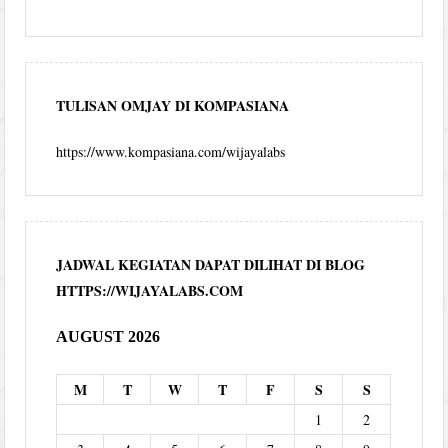
TULISAN OMJAY DI KOMPASIANA
https://www.kompasiana.com/wijayalabs
JADWAL KEGIATAN DAPAT DILIHAT DI BLOG
HTTPS://WIJAYALABS.COM
AUGUST 2026
M
T
W
T
F
S
S
1
2