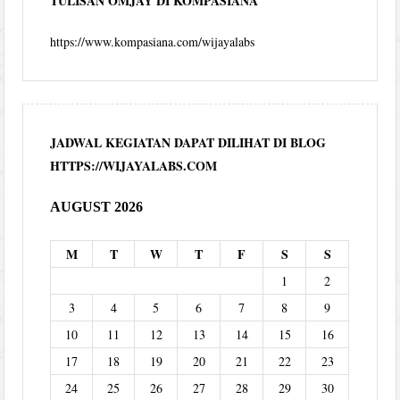
TULISAN OMJAY DI KOMPASIANA
https://www.kompasiana.com/wijayalabs
JADWAL KEGIATAN DAPAT DILIHAT DI BLOG
HTTPS://WIJAYALABS.COM
AUGUST 2026
M
T
W
T
F
S
S
1
2
3
4
5
6
7
8
9
10
11
12
13
14
15
16
17
18
19
20
21
22
23
24
25
26
27
28
29
30